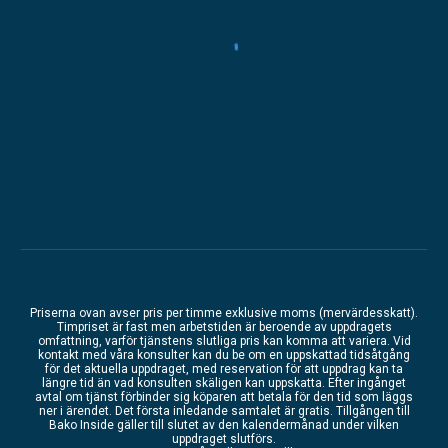
Priserna ovan avser pris per timme exklusive moms (mervärdesskatt).
Timpriset är fast men arbetstiden är beroende av uppdragets
omfattning, varför tjänstens slutliga pris kan komma att variera. Vid
kontakt med våra konsulter kan du be om en uppskattad tidsåtgång
för det aktuella uppdraget, med reservation för att uppdrag kan ta
längre tid än vad konsulten skäligen kan uppskatta. Efter ingånget
avtal om tjänst förbinder sig köparen att betala för den tid som läggs
ner i ärendet. Det första inledande samtalet är gratis. Tillgången till
Bako Inside gäller till slutet av den kalendermånad under vilken
uppdraget slutförs.